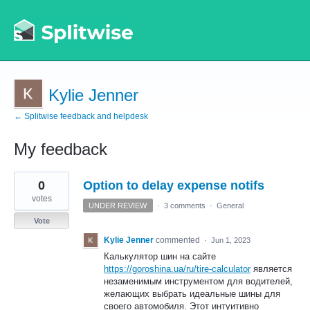
Kylie Jenner
← Splitwise feedback and helpdesk
My feedback
2
0
Option to delay expense notifs
results
found
votes
UNDER REVIEW
·
3 comments
·
General
Vote
Kylie Jenner
commented
·
Jun 1, 2023
Калькулятор шин на сайте
https://goroshina.ua/ru/tire-calculator
является
незаменимым инструментом для водителей,
желающих выбрать идеальные шины для
своего автомобиля. Этот интуитивно