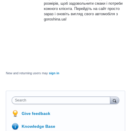
розмірів, щоб задовольнити смаки і потреби
кожного клієнта. Перейдіть на сайт просто
зараз і оновіть вигляд свого автомобіля з
goroshina.ua!
New and returning users may
sign in
Search
Give feedback
Knowledge Base