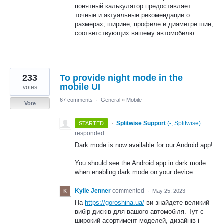
понятный калькулятор предоставляет
точные и актуальные рекомендации о
размерах, ширине, профиле и диаметре шин,
соответствующих вашему автомобилю.
233
To provide night mode in the
mobile UI
votes
67 comments
·
General
»
Mobile
Vote
·
Splitwise Support
(
-, Splitwise
)
STARTED
responded
Dark mode is now available for our Android app!
You should see the Android app in dark mode
when enabling dark mode on your device.
Kylie Jenner
commented
·
May 25, 2023
На
https://goroshina.ua/
ви знайдете великий
вибір дисків для вашого автомобіля. Тут є
широкий асортимент моделей, дизайнів і